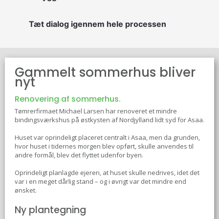
Tæt dialog igennem hele processen
Gammelt sommerhus bliver
nyt
Renovering af sommerhus.
Tømrerfirmaet Michael Larsen har renoveret et mindre
bindingsværkshus på østkysten af Nordjylland lidt syd for Asaa.
Huset var oprindeligt placeret centralt i Asaa, men da grunden,
hvor huset i tidernes morgen blev opført, skulle anvendes til
andre formål, blev det flyttet udenfor byen.
Oprindeligt planlagde ejeren, at huset skulle nedrives, idet det
var i en meget dårlig stand – og i øvrigt var det mindre end
ønsket.
Ny plantegning