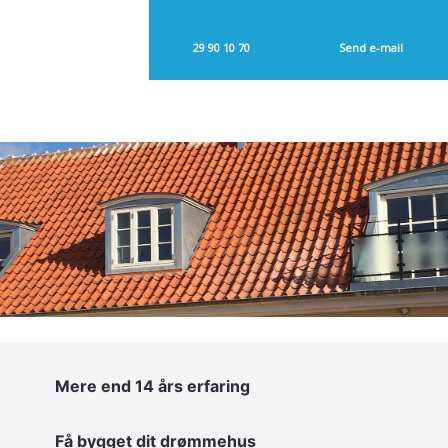
29 90 10 70​
Send e-mail​
Mere end 14 års erfaring
Få bygget dit drømmehus