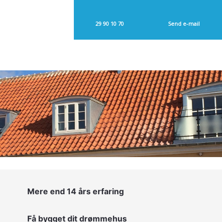
29 90 10 70​
Send e-mail​
Mere end 14 års erfaring
Få bygget dit drømmehus