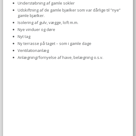
Understøbning af gamle sokler
Udskiftning af de gamle bjælker som var dårlige til ”nye”
gamle bjælker.
Isolering af gulv, vægge, loft m.m.
Nye vinduer og døre
Nyt tag
Ny terrasse på taget – som i gamle dage
Ventilationanlæg
Anlægning/fornyelse af have, belægning o.s.v.