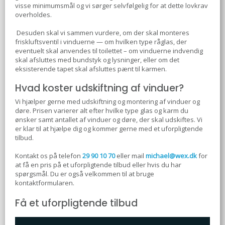
visse minimumsmål og vi sørger selvfølgelig for at dette lovkrav
overholdes.
​ Desuden skal vi sammen vurdere, om der skal monteres
friskluftsventil i vinduerne — om hvilken type råglas, der
eventuelt skal anvendes til toilettet – om vinduerne indvendig
skal afsluttes med bundstyk og lysninger, eller om det
eksisterende tapet skal afsluttes pænt til karmen. ​
Hvad koster udskiftning af vinduer?
Vi hjælper gerne med udskiftning og montering af vinduer og
døre. Prisen varierer alt efter hvilke type glas og karm du
ønsker samt antallet af vinduer og døre, der skal udskiftes. Vi
er klar til at hjælpe dig og kommer gerne med et uforpligtende
tilbud.
Kontakt os på telefon
29 90 10 70
eller mail
michael@wex.dk
for
at få en pris på et uforpligtende tilbud eller hvis du har
spørgsmål. Du er også velkommen til at bruge
kontaktformularen.​
​Få et uforpligtende tilbud​