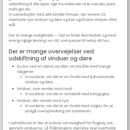
udskiftning til alle typer, lige fra materiale i træ, træ/alu, plast,
mahogni etc.
Vi samarbejder med alle kendte firmaer, der leverer CE-
mærkede nye vinduer og døre og kan også lave vinduer efter
mål.
Der er mange muligheder — lad os finde den bedste og mest
energi-rigtige løsning i en stil, som passer til netop dit hus.
Der er mange overvejelser ved
udskiftning af vinduer og døre
​Du bor ved en større vej eller i et område med mange
støjgener:
​Vi vurderer, om det er en fordel med lydisolerende
vinduer og døre.
​Vinduer, som vender mod nord:
​Vi vurderer, om det er rentabelt med trelagsglas.
Vinduer, der vender mod syd:
Vi vurderer, om det er en fordel med solglas for at
undgå overophedning om sommeren.
I opholdsrum er der et lovkrav om mulighed for flugtvej, evt.
gennem vinduerne, så friåbningens størrelse skal overholde