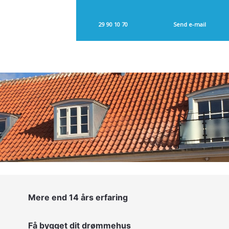
29 90 10 70​
Send e-mail​
Mere end 14 års erfaring
Få bygget dit drømmehus