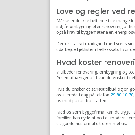
Love og regler ved 
Måske er du ikke helt inde i de mange lov
indgår ombygning eller renovering af hu
også krav til byggematerialer, energi osv
Derfor står vi til rådighed med vores vid
udarbejde tjeklister i fællesskab, hvor d
Hvad koster renover
Vi tilbyder renovering, ombygning og tota
Prisen afhænger af, hvad du ønsker i net
Hvis du ønsker et seriøst tilbud og en g
os allerede i dag på telefon
29 90 10 70
os med på råd fra starten. ​
Med os som byggefirma, kan du trygt ”læ
familien kan nyde at bo i et modernisere
dit gamle hus om til dit drømmehus.