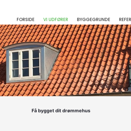
FORSIDE
VI UDFØRER
BYGGEGRUNDE
REFE
Få bygget dit drømmehus