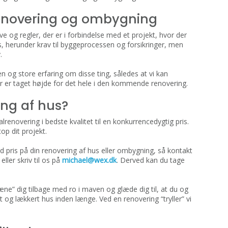
renovering og ombygning
e og regler, der er i forbindelse med et projekt, hvor der
s, herunder krav til byggeprocessen og forsikringer, men
.
en og store erfaring om disse ting, således at vi kan
er er taget højde for det hele i den kommende renovering. ​
ing af hus?
lrenovering i bedste kvalitet til en konkurrencedygtig pris.
op dit projekt.
od pris på din renovering af hus eller ombygning, så kontakt
, eller skriv til os på
michael@wex.dk
. Derved kan du tage
ne” dig tilbage med ro i maven og glæde dig til, at du og
t og lækkert hus inden længe. Ved en renovering “tryller” vi