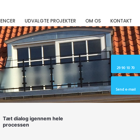
RENCER
UDVALGTE PROJEKTER
OM OS
KONTAKT
29 90 10 70​
Send e-mail​
Tæt dialog igennem hele
processen